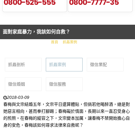
0800-525-555
0800-7777-35
面對家庭暴力，我該如何自救？
首頁
抓姦案例
面對家庭暴力，我該如何自救？
抓姦剖析
抓姦案例
徵信業配
徵信婚姻
徵信服務
2018-03-09
春梅與文宗結婚五年，文宗平日還算體貼，但倘若他喝醉酒，總是對
她惡言相向，甚而拳打腳踢；春梅礙於情面，長期以來一直忍受身心
的煎熬。在春梅的縱容之下，文宗變本加厲，讓春梅不禁開始擔心自
身的安危，春梅該如何尋求法律來自救呢？