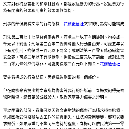
文宗對春梅惡言相向和拳打腳踢，都是家庭暴力的行為。家庭暴力行
為有民事的效果和刑事的效果兩個部份。
刑事的部份要看文宗的行為態樣。
文宗的行為有可能構成
花蓮徵信社
刑法第二百七十七條普通傷害罪，可處三年以下有期徒刑、拘役或一
千元以下罰金；刑法第三百零二條剝奪他人行動自由罪，可處五年以
下有期徒刑、拘役或三百元以下罰金；或刑法第三百零五條恐嚇危害
安全罪，可處二年以下有期徒刑、拘役或三百元以下罰金；或刑法第
三百零九條公然侮辱罪，可處拘役或三百元以下罰金。
花蓮徵信社
要先看構成的行為態樣，再選擇告刑事的哪一個部份。
但在向檢察官提出對文宗所為傷害等罪行的告訴前，春梅要記得先去
醫院驗傷、錄音蒐證或找證人，取得家庭暴力傷害之證明。
至於民事的部份，春梅可以因為文宗對她的傷害行為請求損害賠償，
例如因為受傷沒辦法去工作的薪資損失、住院的費用等等，都可以要
求賠償。如果嚴重到不堪同居虐待的程度，春梅可以依民法第一千零