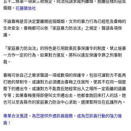
五十二條第一項第三款規定，向法院請求裁判離婚，脫離這樣的惡質
婚姻。
花蓮徵信社
不論春梅是否決定要離開這個婚姻，文宗的暴力行為已經危及春梅的
生命安全，春梅都可以依「家庭暴力防治法」之規定，聲請各項保
護。
「家庭暴力防治法」的特色是引用歐美民事保護令的制度，禁止施暴
一方作一定的行為，如果對方違反，將科以違反保護令罪之刑事制
裁。
春梅可依自己之需求聲請一項或數項的保護令，包括可讓對方不能再
打她的禁制令、或讓對方必須遷出春梅之住居所，使其不在同一個屋
簷下的遷出令，或讓對方不能靠近她經常出入之場所一定距離的遠離
令等；如果春梅覺得即便叫文宗遷出去，他都會跑回來打人的話，她
也可以至各縣市的家庭暴力防治中心求助，選擇暫時住在庇護所內。
專業合法蒐證，為您提供外遇抓姦服務，成為您抓姦行動的強力後
盾！